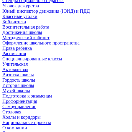
Стенды социального педагога
Уголок дежурства
Юный инспектор движения (ЮИД) и ПДД
Классные уголки
Библиотека
Воспитательная работа
Достижения школы
Методический кабинет
Оформление школьного пространства
Права ребенка
Расписания
Специализированные классы
Учительская
Актовый зал
Визитка школы
Гордость школы
История школы
Музей школы
Подготовка к экзаменам
Профориентация
Самоуправление
Столовая
Холлы и коридоры
Национальные проекты
О компании