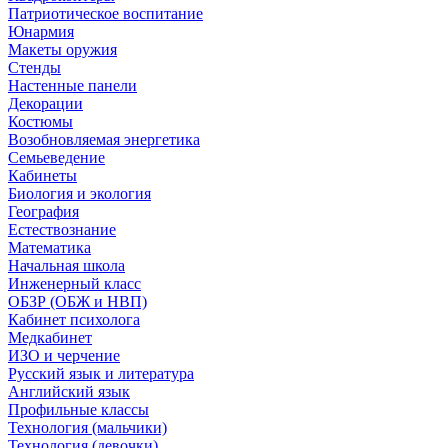
Патриотическое воспитание
Юнармия
Макеты оружия
Стенды
Настенные панели
Декорации
Костюмы
Возобновляемая энергетика
Семьеведение
Кабинеты
Биология и экология
География
Естествознание
Математика
Начальная школа
Инженерный класс
ОБЗР (ОБЖ и НВП)
Кабинет психолога
Медкабинет
ИЗО и черчение
Русский язык и литература
Английский язык
Профильные классы
Технология (мальчики)
Технология (девочки)