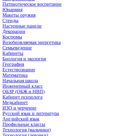
Патриотическое воспитание
Юнармия
Макеты оружия
Стенды
Настенные панели
Декорации
Костюмы
Возобновляемая энергетика
Семьеведение
Кабинеты
Биология и экология
География
Естествознание
Математика
Начальная школа
Инженерный класс
ОБЗР (ОБЖ и НВП)
Кабинет психолога
Медкабинет
ИЗО и черчение
Русский язык и литература
Английский язык
Профильные классы
Технология (мальчики)
Технология (девочки)