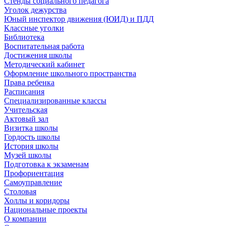
Стенды социального педагога
Уголок дежурства
Юный инспектор движения (ЮИД) и ПДД
Классные уголки
Библиотека
Воспитательная работа
Достижения школы
Методический кабинет
Оформление школьного пространства
Права ребенка
Расписания
Специализированные классы
Учительская
Актовый зал
Визитка школы
Гордость школы
История школы
Музей школы
Подготовка к экзаменам
Профориентация
Самоуправление
Столовая
Холлы и коридоры
Национальные проекты
О компании