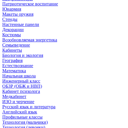
Патриотическое воспитание
Юнармия
Макеты оружия
Стенды
Настенные панели
Декорации
Костюмы
Возобновляемая энергетика
Семьеведение
Кабинеты
Биология и экология
География
Естествознание
Математика
Начальная школа
Инженерный класс
ОБЗР (ОБЖ и НВП)
Кабинет психолога
Медкабинет
ИЗО и черчение
Русский язык и литература
Английский язык
Профильные классы
Технология (мальчики)
Технология (девочки)