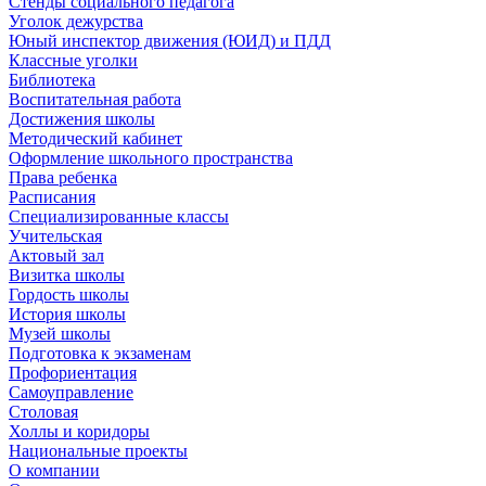
Стенды социального педагога
Уголок дежурства
Юный инспектор движения (ЮИД) и ПДД
Классные уголки
Библиотека
Воспитательная работа
Достижения школы
Методический кабинет
Оформление школьного пространства
Права ребенка
Расписания
Специализированные классы
Учительская
Актовый зал
Визитка школы
Гордость школы
История школы
Музей школы
Подготовка к экзаменам
Профориентация
Самоуправление
Столовая
Холлы и коридоры
Национальные проекты
О компании