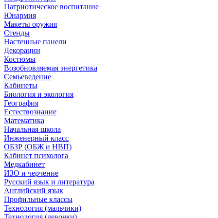
Патриотическое воспитание
Юнармия
Макеты оружия
Стенды
Настенные панели
Декорации
Костюмы
Возобновляемая энергетика
Семьеведение
Кабинеты
Биология и экология
География
Естествознание
Математика
Начальная школа
Инженерный класс
ОБЗР (ОБЖ и НВП)
Кабинет психолога
Медкабинет
ИЗО и черчение
Русский язык и литература
Английский язык
Профильные классы
Технология (мальчики)
Технология (девочки)