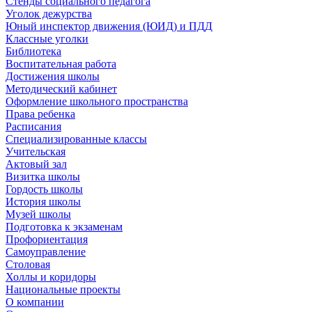
Стенды социального педагога
Уголок дежурства
Юный инспектор движения (ЮИД) и ПДД
Классные уголки
Библиотека
Воспитательная работа
Достижения школы
Методический кабинет
Оформление школьного пространства
Права ребенка
Расписания
Специализированные классы
Учительская
Актовый зал
Визитка школы
Гордость школы
История школы
Музей школы
Подготовка к экзаменам
Профориентация
Самоуправление
Столовая
Холлы и коридоры
Национальные проекты
О компании