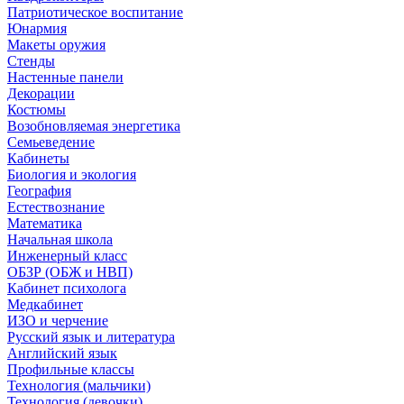
Патриотическое воспитание
Юнармия
Макеты оружия
Стенды
Настенные панели
Декорации
Костюмы
Возобновляемая энергетика
Семьеведение
Кабинеты
Биология и экология
География
Естествознание
Математика
Начальная школа
Инженерный класс
ОБЗР (ОБЖ и НВП)
Кабинет психолога
Медкабинет
ИЗО и черчение
Русский язык и литература
Английский язык
Профильные классы
Технология (мальчики)
Технология (девочки)