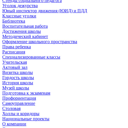
Стенды социального педагога
Уголок дежурства
Юный инспектор движения (ЮИД) и ПДД
Классные уголки
Библиотека
Воспитательная работа
Достижения школы
Методический кабинет
Оформление школьного пространства
Права ребенка
Расписания
Специализированные классы
Учительская
Актовый зал
Визитка школы
Гордость школы
История школы
Музей школы
Подготовка к экзаменам
Профориентация
Самоуправление
Столовая
Холлы и коридоры
Национальные проекты
О компании