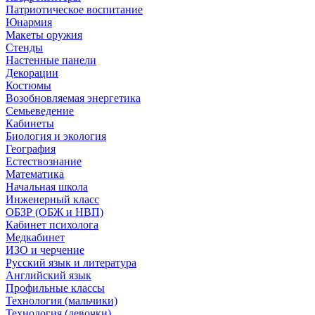
Патриотическое воспитание
Юнармия
Макеты оружия
Стенды
Настенные панели
Декорации
Костюмы
Возобновляемая энергетика
Семьеведение
Кабинеты
Биология и экология
География
Естествознание
Математика
Начальная школа
Инженерный класс
ОБЗР (ОБЖ и НВП)
Кабинет психолога
Медкабинет
ИЗО и черчение
Русский язык и литература
Английский язык
Профильные классы
Технология (мальчики)
Технология (девочки)