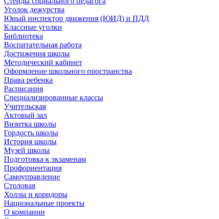
Стенды социального педагога
Уголок дежурства
Юный инспектор движения (ЮИД) и ПДД
Классные уголки
Библиотека
Воспитательная работа
Достижения школы
Методический кабинет
Оформление школьного пространства
Права ребенка
Расписания
Специализированные классы
Учительская
Актовый зал
Визитка школы
Гордость школы
История школы
Музей школы
Подготовка к экзаменам
Профориентация
Самоуправление
Столовая
Холлы и коридоры
Национальные проекты
О компании