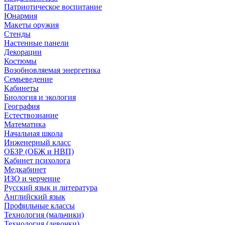
Патриотическое воспитание
Юнармия
Макеты оружия
Стенды
Настенные панели
Декорации
Костюмы
Возобновляемая энергетика
Семьеведение
Кабинеты
Биология и экология
География
Естествознание
Математика
Начальная школа
Инженерный класс
ОБЗР (ОБЖ и НВП)
Кабинет психолога
Медкабинет
ИЗО и черчение
Русский язык и литература
Английский язык
Профильные классы
Технология (мальчики)
Технология (девочки)