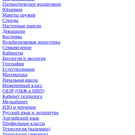
Патриотическое воспитание
Юнармия
Макеты оружия
Стенды
Настенные панели
Декорации
Костюмы
Возобновляемая энергетика
Семьеведение
Кабинеты
Биология и экология
География
Естествознание
Математика
Начальная школа
Инженерный класс
ОБЗР (ОБЖ и НВП)
Кабинет психолога
Медкабинет
ИЗО и черчение
Русский язык и литература
Английский язык
Профильные классы
Технология (мальчики)
Технология (девочки)