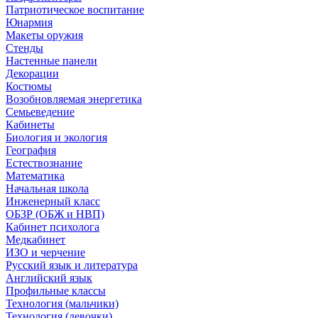
Патриотическое воспитание
Юнармия
Макеты оружия
Стенды
Настенные панели
Декорации
Костюмы
Возобновляемая энергетика
Семьеведение
Кабинеты
Биология и экология
География
Естествознание
Математика
Начальная школа
Инженерный класс
ОБЗР (ОБЖ и НВП)
Кабинет психолога
Медкабинет
ИЗО и черчение
Русский язык и литература
Английский язык
Профильные классы
Технология (мальчики)
Технология (девочки)