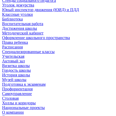
Стенды социального педагога
Уголок дежурства
Юный инспектор движения (ЮИД) и ПДД
Классные уголки
Библиотека
Воспитательная работа
Достижения школы
Методический кабинет
Оформление школьного пространства
Права ребенка
Расписания
Специализированные классы
Учительская
Актовый зал
Визитка школы
Гордость школы
История школы
Музей школы
Подготовка к экзаменам
Профориентация
Самоуправление
Столовая
Холлы и коридоры
Национальные проекты
О компании