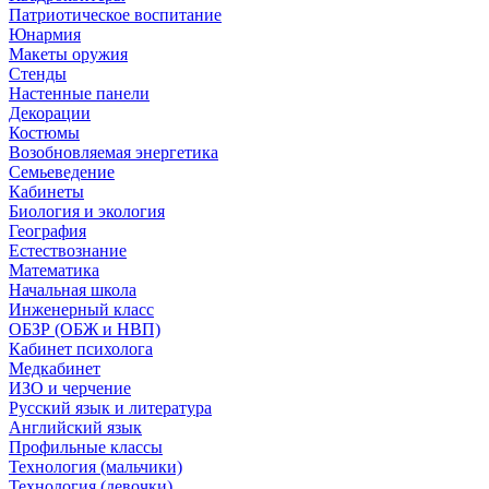
Патриотическое воспитание
Юнармия
Макеты оружия
Стенды
Настенные панели
Декорации
Костюмы
Возобновляемая энергетика
Семьеведение
Кабинеты
Биология и экология
География
Естествознание
Математика
Начальная школа
Инженерный класс
ОБЗР (ОБЖ и НВП)
Кабинет психолога
Медкабинет
ИЗО и черчение
Русский язык и литература
Английский язык
Профильные классы
Технология (мальчики)
Технология (девочки)