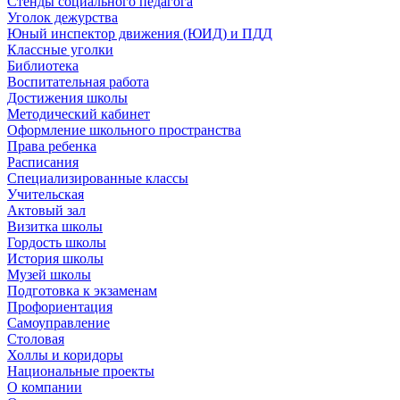
Стенды социального педагога
Уголок дежурства
Юный инспектор движения (ЮИД) и ПДД
Классные уголки
Библиотека
Воспитательная работа
Достижения школы
Методический кабинет
Оформление школьного пространства
Права ребенка
Расписания
Специализированные классы
Учительская
Актовый зал
Визитка школы
Гордость школы
История школы
Музей школы
Подготовка к экзаменам
Профориентация
Самоуправление
Столовая
Холлы и коридоры
Национальные проекты
О компании