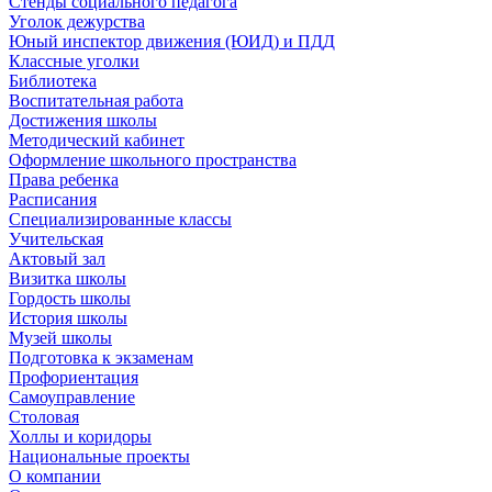
Стенды социального педагога
Уголок дежурства
Юный инспектор движения (ЮИД) и ПДД
Классные уголки
Библиотека
Воспитательная работа
Достижения школы
Методический кабинет
Оформление школьного пространства
Права ребенка
Расписания
Специализированные классы
Учительская
Актовый зал
Визитка школы
Гордость школы
История школы
Музей школы
Подготовка к экзаменам
Профориентация
Самоуправление
Столовая
Холлы и коридоры
Национальные проекты
О компании