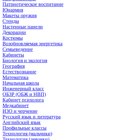
Патриотическое воспитание
Юнармия
Макеты оружия
Стенды
Настенные панели
Декорации
Костюмы
Возобновляемая энергетика
Семьеведение
Кабинеты
Биология и экология
География
Естествознание
Математика
Начальная школа
Инженерный класс
ОБЗР (ОБЖ и НВП)
Кабинет психолога
Медкабинет
ИЗО и черчение
Русский язык и литература
Английский язык
Профильные классы
Технология (мальчики)
Технология (девочки)