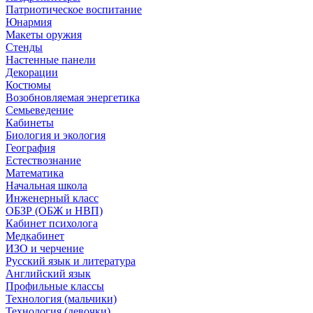
Патриотическое воспитание
Юнармия
Макеты оружия
Стенды
Настенные панели
Декорации
Костюмы
Возобновляемая энергетика
Семьеведение
Кабинеты
Биология и экология
География
Естествознание
Математика
Начальная школа
Инженерный класс
ОБЗР (ОБЖ и НВП)
Кабинет психолога
Медкабинет
ИЗО и черчение
Русский язык и литература
Английский язык
Профильные классы
Технология (мальчики)
Технология (девочки)