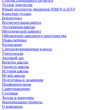
Стенды социального педагога
Уголок дежурства
Юный инспектор движения (ЮИД) и ПДД
Классные уголки
Библиотека
Воспитательная работа
Достижения школы
Методический кабинет
Оформление школьного пространства
Права ребенка
Расписания
Специализированные классы
Учительская
Актовый зал
Визитка школы
Гордость школы
История школы
Музей школы
Подготовка к экзаменам
Профориентация
Самоуправление
Столовая
Холлы и коридоры
Национальные проекты
О компании